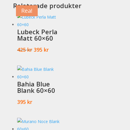
Relaterade produkter
Rea!
Rea!
Rea!
Lubeck Perla
Matt 60×60
Det
Det
425
kr
395
kr
ursprungliga
nuvarande
priset
priset
var:
är:
425 kr.
395 kr.
Bahia Blue
Blank 60×60
395
kr