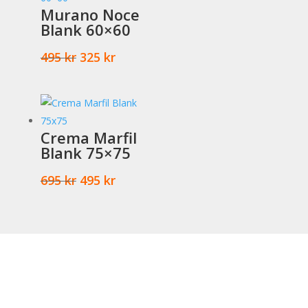
Murano Noce
Blank 60×60
Det
Det
495
kr
325
kr
ursprungliga
nuvarande
priset
priset
var:
är:
495 kr.
325 kr.
Crema Marfil
Blank 75×75
Det
Det
695
kr
495
kr
ursprungliga
nuvarande
priset
priset
var:
är:
695 kr.
495 kr.
Kundtjänst