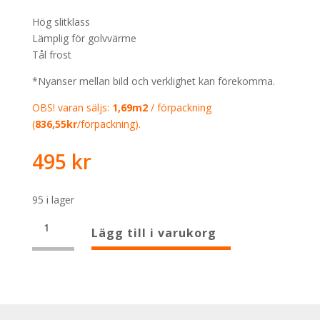
Hög slitklass
Lämplig för golvvärme
Tål frost
*Nyanser mellan bild och verklighet kan förekomma.
OBS! varan säljs:
1,69m2
/ förpackning
(
836,55kr
/förpackning).
495
kr
95 i lager
Oyster
Lägg till i varukorg
Grey
75x75
mängd