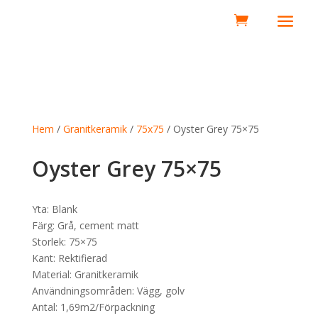
0
Hem
/
Granitkeramik
/
75x75
/ Oyster Grey 75×75
Oyster Grey 75×75
Yta: Blank
Färg: Grå, cement matt
Storlek: 75×75
Kant: Rektifierad
Material: Granitkeramik
Användningsområden: Vägg, golv
Antal: 1,69m2/Förpackning