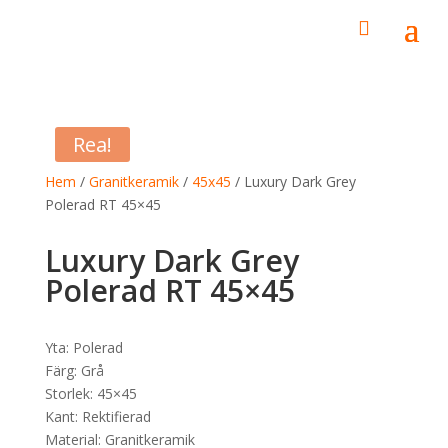
0
Rea!
Hem
/
Granitkeramik
/
45x45
/ Luxury Dark Grey
Polerad RT 45×45
Luxury Dark Grey
Polerad RT 45×45
Yta: Polerad
Färg: Grå
Storlek: 45×45
Kant: Rektifierad
Material: Granitkeramik