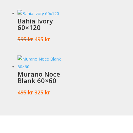
Bahia Ivory
60×120
Det
Det
595
kr
495
kr
ursprungliga
nuvarande
priset
priset
var:
är:
595 kr.
495 kr.
Murano Noce
Blank 60×60
Det
Det
495
kr
325
kr
ursprungliga
nuvarande
priset
priset
var:
är:
495 kr.
325 kr.