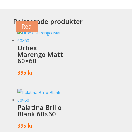
45x45
mängd
Relaterade produkter
Rea!
Rea!
Urbex
Marengo Matt
60×60
395
kr
Palatina Brillo
Blank 60×60
395
kr