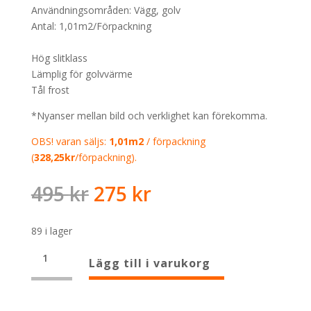
Användningsområden: Vägg, golv
Antal: 1,01m2/Förpackning
Hög slitklass
Lämplig för golvvärme
Tål frost
*Nyanser mellan bild och verklighet kan förekomma.
OBS! varan säljs:
1,01m2
/ förpackning
(
328,25
kr
/förpackning).
Det
Det
495
kr
275
kr
ursprungliga
nuvarande
priset
priset
89 i lager
var:
är:
Luxury
495 kr.
275 kr.
Lägg till i varukorg
Dark
Grey
Polerad
RT