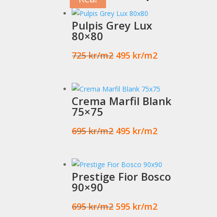
Pulpis Grey Lux
80×80
Det
Det
725
kr
495
kr
ursprungliga
nuvarande
priset
priset
var:
är:
Crema Marfil Blank
725 kr.
495 kr.
75×75
Det
Det
695
kr
495
kr
ursprungliga
nuvarande
priset
priset
var:
är:
Prestige Fior Bosco
695 kr.
495 kr.
90×90
Det
Det
695
kr
595
kr