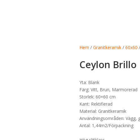
Hem
/
Granitkeramik
/
60x60
/
Ceylon Brillo
Yta: Blank
Färg: Vitt, Brun, Marmorerad
Storlek: 60×60 cm
Kant: Rektifierad
Material: Granitkeramik
Användningsområden: Vägg, g
Antal: 1,44m2/Förpackning
Hög slitklass