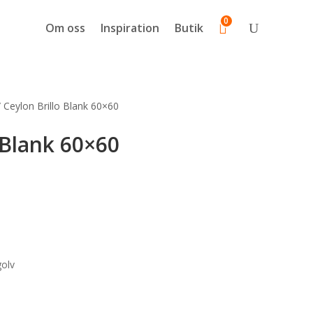
0
Om oss
Inspiration
Butik
 Ceylon Brillo Blank 60×60
 Blank 60×60
olv