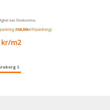
klighet kan förekomma.
packning (
568,80kr
/förpackning).
Det
5
kr
prungliga
nuvarande
set
priset
är:
 kr.
395 kr.
varukorg