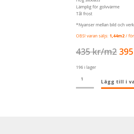
Lämplig för golvvärme
Tål frost
*Nyanser mellan bild och ver
OBS! varan säljs:
1,44m2
/ för
Det
435
kr
39
urs
pri
196 i lager
var:
Ceylon
435
Brillo
Lägg till i 
Blank
60×60
mängd
r