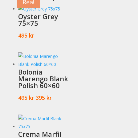
Rea!
Rea!
Rea!
Oyster Grey
75×75
495
kr
Bolonia
Marengo Blank
Polish 60×60
Det
Det
495
kr
395
kr
ursprungliga
nuvarande
priset
priset
var:
är:
495 kr.
395 kr.
Crema Marfil