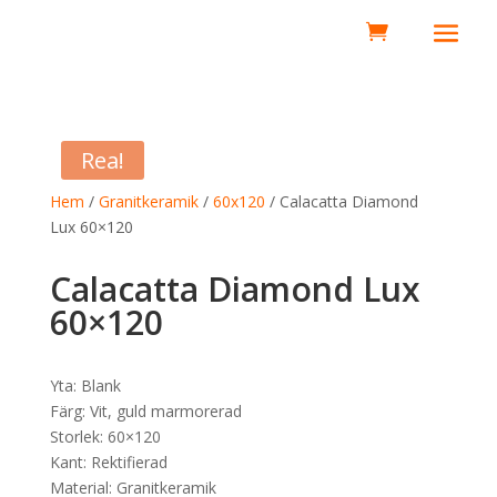
0
Rea!
Hem
/
Granitkeramik
/
60x120
/ Calacatta Diamond
Lux 60×120
Calacatta Diamond Lux
60×120
Yta: Blank
Färg: Vit, guld marmorerad
Storlek: 60×120
Kant: Rektifierad
Material: Granitkeramik