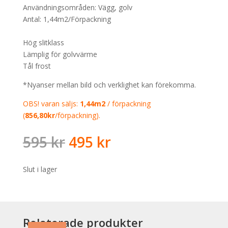
Användningsområden: Vägg, golv
Antal: 1,44m2/Förpackning
Hög slitklass
Lämplig för golvvärme
Tål frost
*Nyanser mellan bild och verklighet kan förekomma.
OBS! varan säljs:
1,44m2
/ förpackning
(
856,80
kr
/förpackning).
Det
Det
595
kr
495
kr
ursprungliga
nuvarande
priset
priset
Slut i lager
var:
är:
595 kr.
495 kr.
Relaterade produkter