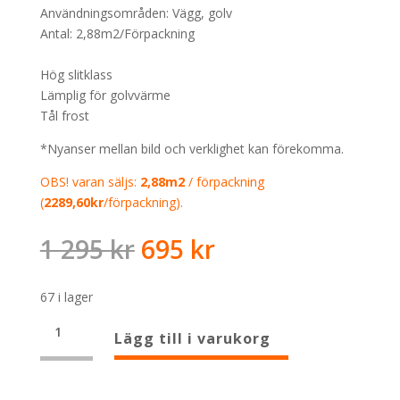
Användningsområden: Vägg, golv
Antal: 2,88m2/Förpackning
Hög slitklass
Lämplig för golvvärme
Tål frost
*Nyanser mellan bild och verklighet kan förekomma.
OBS! varan säljs:
2,88m2
/ förpackning
(
2289,60
kr
/förpackning).
Det
Det
1 295
kr
695
kr
ursprungliga
nuvarande
priset
priset
67 i lager
var:
är:
Boost
1
695 kr.
Lägg till i varukorg
White
295 kr.
Grip
RT
120x120