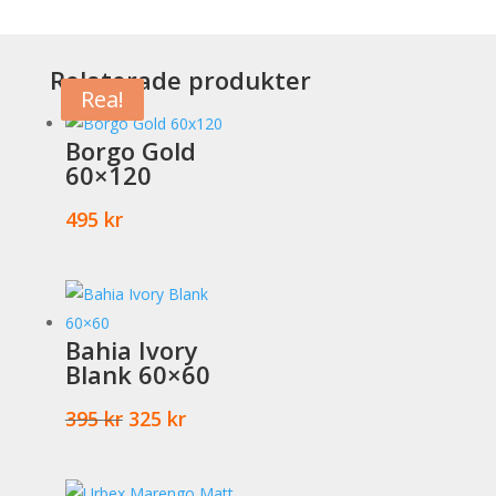
mängd
Relaterade produkter
Rea!
Rea!
Borgo Gold
60×120
495
kr
Bahia Ivory
Blank 60×60
Det
Det
395
kr
325
kr
ursprungliga
nuvarande
priset
priset