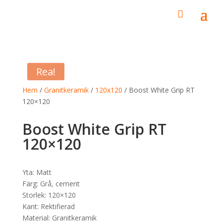
0
Rea!
Hem
/
Granitkeramik
/
120x120
/ Boost White Grip RT
120×120
Boost White Grip RT
120×120
Yta: Matt
Färg: Grå, cement
Storlek: 120×120
Kant: Rektifierad
Material: Granitkeramik