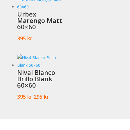
var:
är:
395 kr.
325 kr.
Urbex
Marengo Matt
60×60
395
kr
Nival Blanco
Brillo Blank
60×60
Det
Det
395
kr
295
kr
ursprungliga
nuvarande
priset
priset
var:
är:
395 kr.
295 kr.